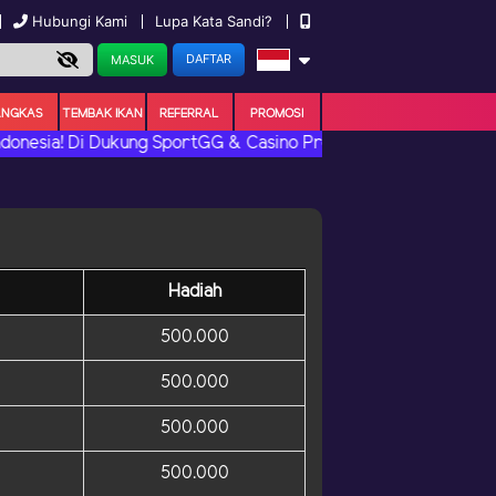
Hubungi Kami
Lupa Kata Sandi?
DAFTAR
ANGKAS
TEMBAK IKAN
REFERRAL
PROMOSI
 Di Dukung SportGG & Casino Proxy Betting 💎 Bonus New Mem
Hadiah
500.000
500.000
500.000
500.000