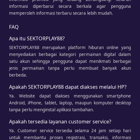
informasi diperbarui secara berkala agar pengguna
memperoleh informasi terbaru secara lebih mudah.
FAQ
Apa itu SEKTORPLAY88?
SEKTORPLAY88 merupakan platform hiburan online yang
menyediakan berbagai kategori permainan digital dalam
satu akun sehingga pengguna dapat menikmati berbagai
jenis permainan tanpa perlu membuat banyak akun
berbeda.
Apakah SEKTORPLAY88 dapat diakses melalui HP?
Ya. Website dapat diakses menggunakan smartphone
Android, iPhone, tablet, laptop, maupun komputer desktop
tanpa perlu menginstal aplikasi tambahan.
Apakah tersedia layanan customer service?
Ya. Customer service tersedia selama 24 jam setiap hari
untuk membantu proses registrasi, transaksi, informasi