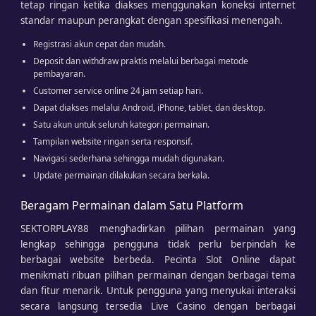
tetap ringan ketika diakses menggunakan koneksi internet
standar maupun perangkat dengan spesifikasi menengah.
Registrasi akun cepat dan mudah.
Deposit dan withdraw praktis melalui berbagai metode
pembayaran.
Customer service online 24 jam setiap hari.
Dapat diakses melalui Android, iPhone, tablet, dan desktop.
Satu akun untuk seluruh kategori permainan.
Tampilan website ringan serta responsif.
Navigasi sederhana sehingga mudah digunakan.
Update permainan dilakukan secara berkala.
Beragam Permainan dalam Satu Platform
SEKTORPLAY88 menghadirkan pilihan permainan yang
lengkap sehingga pengguna tidak perlu berpindah ke
berbagai website berbeda. Pecinta Slot Online dapat
menikmati ribuan pilihan permainan dengan berbagai tema
dan fitur menarik. Untuk pengguna yang menyukai interaksi
secara langsung tersedia Live Casino dengan berbagai