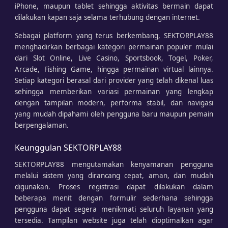
iPhone, maupun tablet sehingga aktivitas bermain dapat
dilakukan kapan saja selama terhubung dengan internet.
Sebagai platform yang terus berkembang, SEKTORPLAY88
menghadirkan berbagai kategori permainan populer mulai
dari Slot Online, Live Casino, Sportsbook, Togel, Poker,
Arcade, Fishing Game, hingga permainan virtual lainnya.
Setiap kategori berasal dari provider yang telah dikenal luas
sehingga memberikan variasi permainan yang lengkap
dengan tampilan modern, performa stabil, dan navigasi
yang mudah dipahami oleh pengguna baru maupun pemain
berpengalaman.
Keunggulan SEKTORPLAY88
SEKTORPLAY88 mengutamakan kenyamanan pengguna
melalui sistem yang dirancang cepat, aman, dan mudah
digunakan. Proses registrasi dapat dilakukan dalam
beberapa menit dengan formulir sederhana sehingga
pengguna dapat segera menikmati seluruh layanan yang
tersedia. Tampilan website juga telah dioptimalkan agar