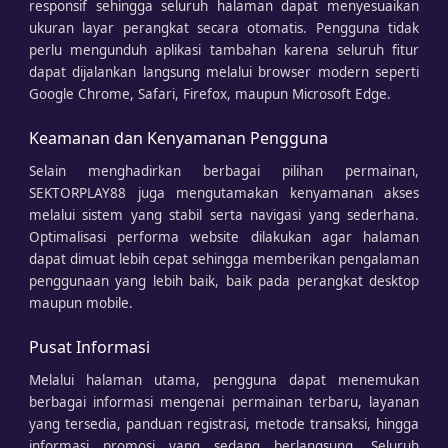
responsif sehingga seluruh halaman dapat menyesuaikan
ukuran layar perangkat secara otomatis. Pengguna tidak
perlu mengunduh aplikasi tambahan karena seluruh fitur
dapat dijalankan langsung melalui browser modern seperti
Google Chrome, Safari, Firefox, maupun Microsoft Edge.
Keamanan dan Kenyamanan Pengguna
Selain menghadirkan berbagai pilihan permainan,
SEKTORPLAY88 juga mengutamakan kenyamanan akses
melalui sistem yang stabil serta navigasi yang sederhana.
Optimalisasi performa website dilakukan agar halaman
dapat dimuat lebih cepat sehingga memberikan pengalaman
penggunaan yang lebih baik, baik pada perangkat desktop
maupun mobile.
Pusat Informasi
Melalui halaman utama, pengguna dapat menemukan
berbagai informasi mengenai permainan terbaru, layanan
yang tersedia, panduan registrasi, metode transaksi, hingga
informasi promosi yang sedang berlangsung. Seluruh